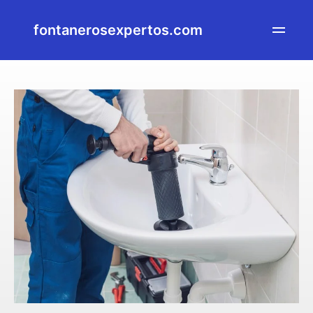
fontanerosexpertos.com