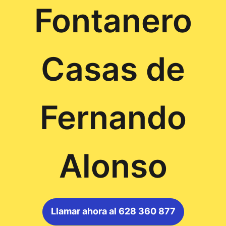
Fontanero
Casas de
Fernando
Alonso
Llamar ahora al 628 360 877