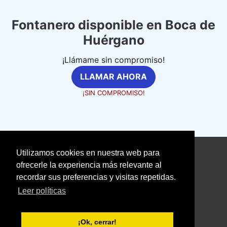
Fontanero disponible en Boca de
Huérgano
¡Llámame sin compromiso!
LLAMAR AHORA
¡SIN COMPROMISO!
Utilizamos cookies en nuestra web para
©
fontanerosexpertos.com
ofrecerle la experiencia más relevante al
recordar sus preferencias y visitas repetidas.
Aviso Legal
Política de Cookies
Leer políticas
Política de Privacidad
With love ❤️ seoclic.com
¡Ok, cerrar!