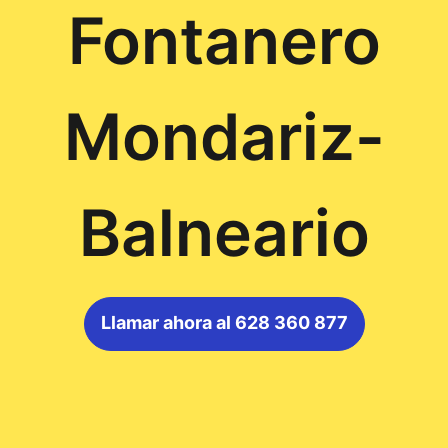
Fontanero
Mondariz-
Balneario
Llamar ahora al 628 360 877