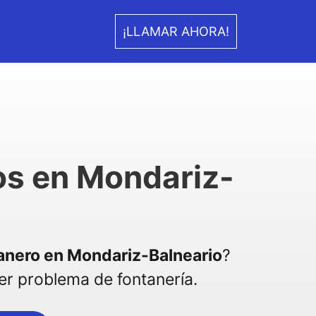
¡LLAMAR AHORA!
os en Mondariz-
anero en Mondariz-Balneario
?
r problema de fontanería.