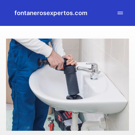
fontanerosexpertos.com