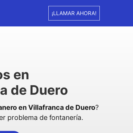
¡LLAMAR AHORA!
os en
ca de Duero
anero en Villafranca de Duero
?
r problema de fontanería.