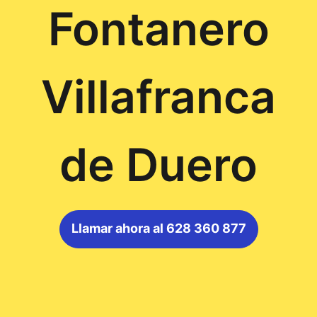
Fontanero
Villafranca
de Duero
Llamar ahora al 628 360 877