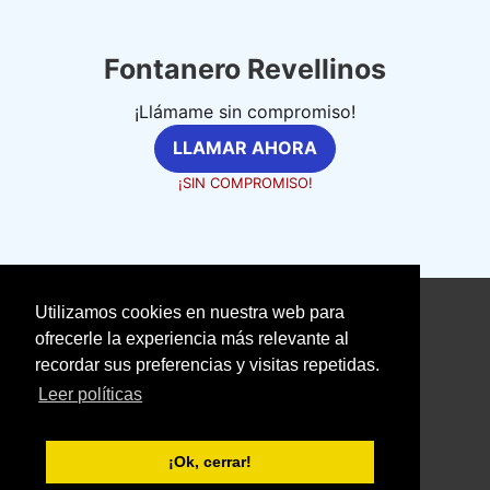
Fontanero Revellinos
¡Llámame sin compromiso!
LLAMAR AHORA
¡SIN COMPROMISO!
Utilizamos cookies en nuestra web para
©
fontanerosexpertos.com
ofrecerle la experiencia más relevante al
recordar sus preferencias y visitas repetidas.
Aviso Legal
Política de Cookies
Leer políticas
Política de Privacidad
With love ❤️ seoclic.com
¡Ok, cerrar!