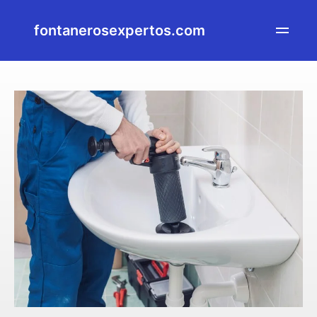
fontanerosexpertos.com