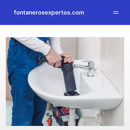
fontanerosexpertos.com