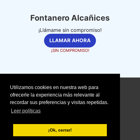
Fontanero Alcañices
¡Llámame sin compromiso!
LLAMAR AHORA
¡SIN COMPROMISO!
Utilizamos cookies en nuestra web para
©
fontanerosexpertos.com
ofrecerle la experiencia más relevante al
recordar sus preferencias y visitas repetidas.
Aviso Legal
Política de Cookies
Leer políticas
Política de Privacidad
With love ❤️ seoclic.com
¡Ok, cerrar!