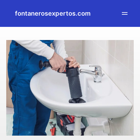
fontanerosexpertos.com