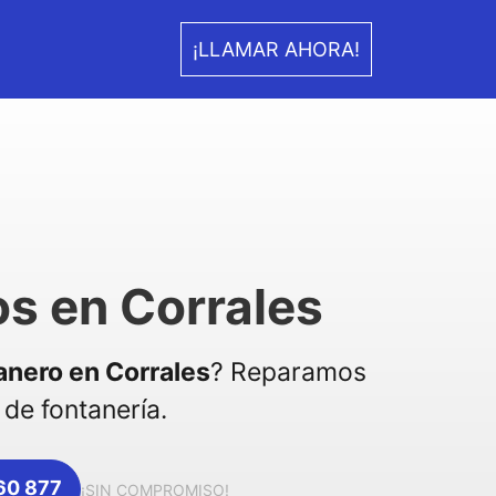
¡LLAMAR AHORA!
s en Corrales
anero en Corrales
? Reparamos
de fontanería.
360 877
¡SIN COMPROMISO!