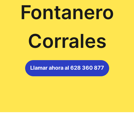
Fontanero
Corrales
Llamar ahora al 628 360 877