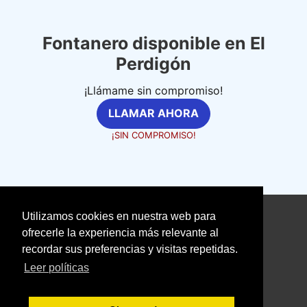
Fontanero disponible en El
Perdigón
¡Llámame sin compromiso!
LLAMAR AHORA
¡SIN COMPROMISO!
Utilizamos cookies en nuestra web para
©
fontanerosexpertos.com
ofrecerle la experiencia más relevante al
recordar sus preferencias y visitas repetidas.
Aviso Legal
Política de Cookies
Leer políticas
Política de Privacidad
With love ❤️ seoclic.com